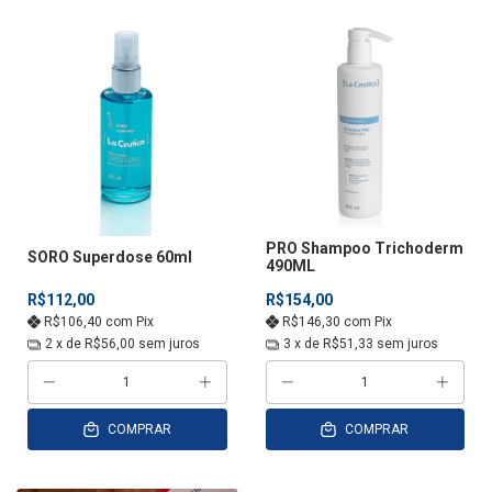
PRO Shampoo Trichoderm
SORO Superdose 60ml
490ML
R$112,00
R$154,00
R$106,40
com
Pix
R$146,30
com
Pix
2
x de
R$56,00
sem juros
3
x de
R$51,33
sem juros
COMPRAR
COMPRAR