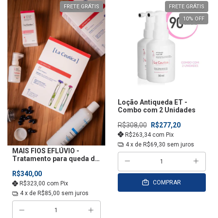
FRETE GRÁTIS
FRETE GRÁTIS
10
% OFF
Loção Antiqueda ET -
Combo com 2 Unidades
R$308,00
R$277,20
R$263,34
com
Pix
4
x de
R$69,30
sem juros
MAIS FIOS EFLÚVIO -
Tratamento para queda de
cabelo
R$340,00
COMPRAR
R$323,00
com
Pix
4
x de
R$85,00
sem juros