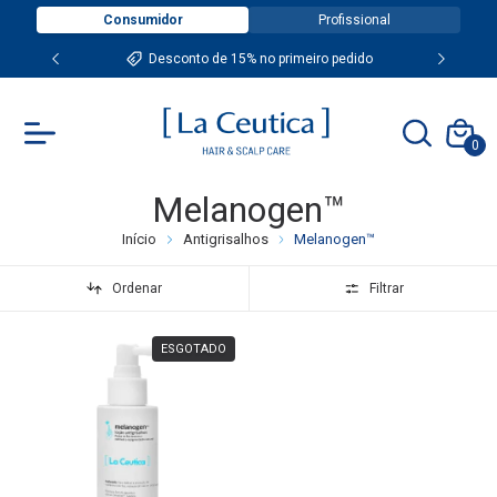
Consumidor
Profissional
Desconto de 15% no primeiro pedido
0
Melanogen­™
Início
Antigrisalhos
Melanogen­™
Ordenar
Filtrar
ESGOTADO