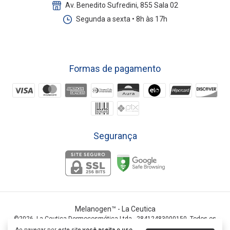
Av. Benedito Sufredini, 855 Sala 02
Segunda a sexta • 8h às 17h
Formas de pagamento
Segurança
Melanogen­™
- La Ceutica
©2026. La Ceutica Dermocosmética Ltda - 28412483000150. Todos os
direitos reservados.
Ao navegar por este site
você aceita o uso