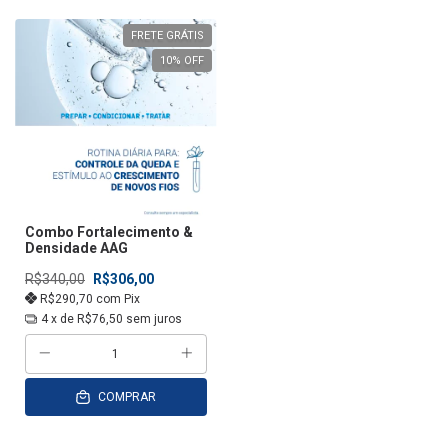
FRETE GRÁTIS
10
% OFF
Combo Fortalecimento &
Densidade AAG
R$340,00
R$306,00
R$290,70
com
Pix
4
x de
R$76,50
sem juros
COMPRAR