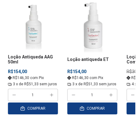
Loção Antiqueda AAG
Loção
Loção antiqueda ET
50ml
Combo
R$154,00
R$154,00
R$308
R$146,30
com
Pix
R$146,30
com
Pix
R$2
3
x de
R$51,33
sem juros
3
x de
R$51,33
sem juros
4
x 
COMPRAR
COMPRAR