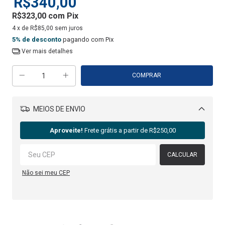
R$340,00
R$323,00
com
Pix
4
x de
R$85,00
sem juros
5% de desconto
pagando com Pix
Ver mais detalhes
MEIOS DE ENVIO
Alterar CEP
Aproveite!
Frete grátis a partir de
R$250,00
CALCULAR
Não sei meu CEP