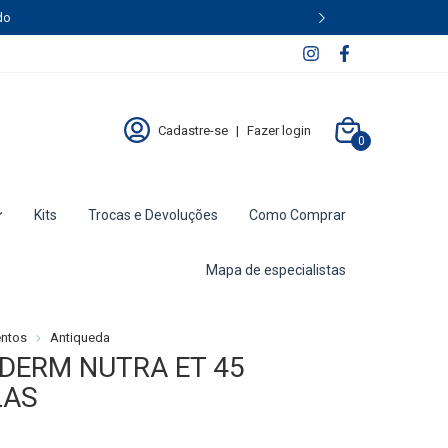
do
Cadastre-se
|
Fazer login
0
Kits
Trocas e Devoluções
Como Comprar
Mapa de especialistas
entos
Antiqueda
DERM NUTRA ET 45
LAS