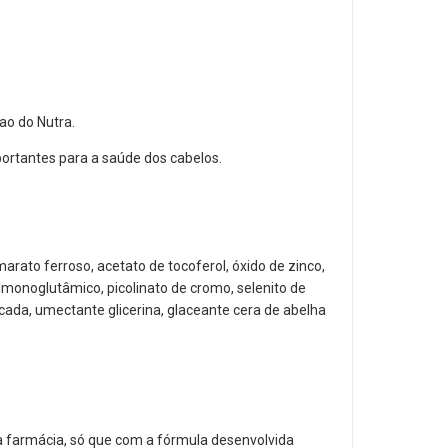
ao do Nutra.
portantes para a saúde dos cabelos.
arato ferroso, acetato de tocoferol, óxido de zinco,
roilmonoglutâmico, picolinato de cromo, selenito de
ficada, umectante glicerina, glaceante cera de abelha
a farmácia, só que com a fórmula desenvolvida