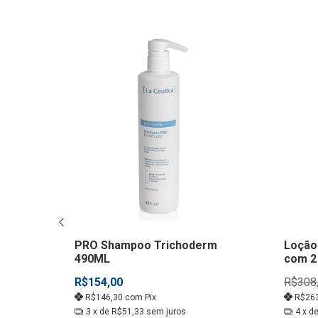
RETE GRÁTIS
PRO Shampoo Trichoderm
Loção
de
490ML
com 2
R$154,00
R$308
R$146,30
com
Pix
R$26
3
x de
R$51,33
sem juros
4
x d