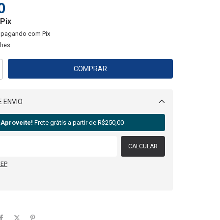
0
Pix
pagando com Pix
lhes
 ENVIO
Alterar CEP
Aproveite!
Frete grátis a partir de
R$250,00
CALCULAR
CEP