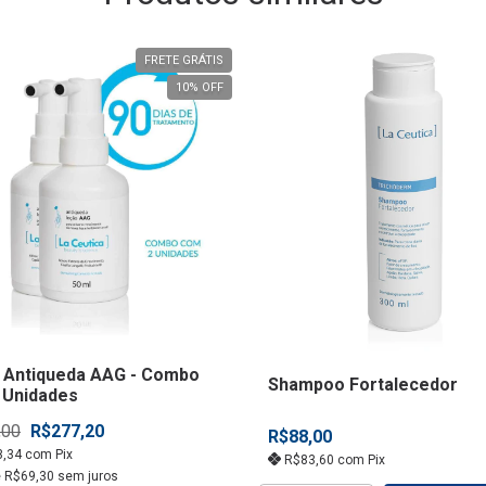
FRETE GRÁTIS
10
% OFF
 Antiqueda AAG - Combo
Shampoo Fortalecedor
 Unidades
,00
R$277,20
R$88,00
3,34
com
Pix
R$83,60
com
Pix
e
R$69,30
sem juros