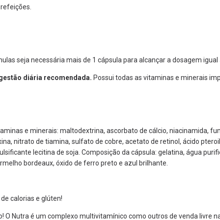
 refeições.
las seja necessária mais de 1 cápsula para alcançar a dosagem igual 
ngestão diária recomendada.
Possui todas as vitaminas e minerais im
minas e minerais: maltodextrina, ascorbato de cálcio, niacinamida, fum
oxina, nitrato de tiamina, sulfato de cobre, acetato de retinol, ácido pte
ulsificante lecitina de soja. Composição da cápsula: gelatina, água puri
rmelho bordeaux, óxido de ferro preto e azul brilhante.
de calorias e glúten!
! O Nutra é um complexo multivitamínico como outros de venda livre n