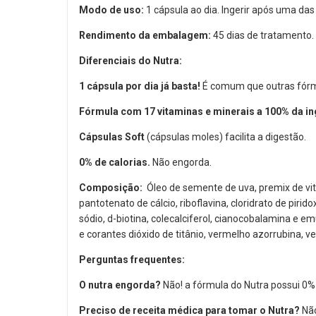
Modo de uso:
1 cápsula ao dia. Ingerir após uma das
Rendimento da embalagem:
45 dias de tratamento.
Diferenciais do Nutra:
1 cápsula por dia já basta!
É comum que outras fórmu
Fórmula com 17 vitaminas e minerais a 100% da i
Cápsulas Soft
(cápsulas moles) facilita a digestão.
0% de calorias.
Não engorda.
Composição:
Óleo de semente de uva, premix de vita
pantotenato de cálcio, riboflavina, cloridrato de pirid
sódio, d-biotina, colecalciferol, cianocobalamina e em
e corantes dióxido de titânio, vermelho azorrubina, ve
Perguntas frequentes:
O nutra engorda?
Não! a fórmula do Nutra possui 0% 
Preciso de receita médica para tomar o Nutra?
Não