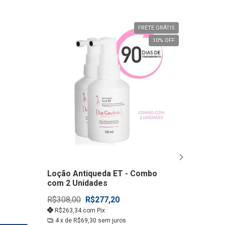
FRETE GRÁTIS
10
% OFF
Loção Antiqueda ET - Combo
Loção a
com 2 Unidades
R$308,00
R$277,20
R$154,
R$263,34
com
Pix
R$146,
4
x de
R$69,30
sem juros
3
x de
R