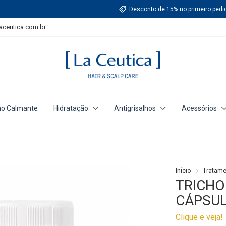
Desconto de 15% no primeiro pedi
aceutica.com.br
o Calmante
Hidratação
Antigrisalhos
Acessórios
Início
Tratam
TRICHO
CÁPSU
Clique e veja!