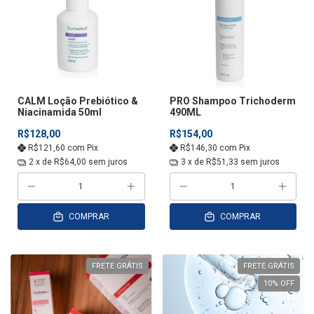
CALM Loção Prebiótico &
PRO Shampoo Trichoderm
Niacinamida 50ml
490ML
R$128,00
R$154,00
R$121,60
com
Pix
R$146,30
com
Pix
2
x de
R$64,00
sem juros
3
x de
R$51,33
sem juros
COMPRAR
COMPRAR
FRETE GRÁTIS
FRETE GRÁTIS
10
% OFF