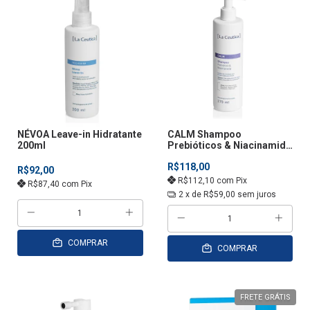
NÉVOA Leave-in Hidratante
CALM Shampoo
200ml
Prebióticos & Niacinamida
270ML
R$118,00
R$92,00
R$112,10
com
Pix
R$87,40
com
Pix
2
x de
R$59,00
sem juros
COMPRAR
COMPRAR
FRETE GRÁTIS