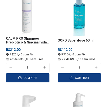
CALM PRO Shampoo
SORO Superdose 60ml
Prebiótico & Niacinamida
490mL
R$212,00
R$112,00
R$201,40
com
Pix
R$106,40
com
Pix
4
x de
R$53,00
sem juros
2
x de
R$56,00
sem juros
COMPRAR
COMPRAR