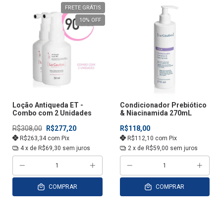
FRETE GRÁTIS
10
% OFF
Loção Antiqueda ET -
Condicionador Prebiótico
Combo com 2 Unidades
& Niacinamida 270mL
R$308,00
R$277,20
R$118,00
R$263,34
com
Pix
R$112,10
com
Pix
4
x de
R$69,30
sem juros
2
x de
R$59,00
sem juros
COMPRAR
COMPRAR