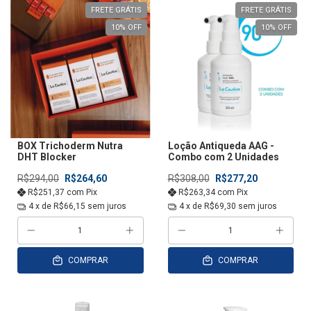
FRETE GRÁTIS
FRETE GRÁTIS
10
% OFF
10
% OFF
BOX Trichoderm Nutra
Loção Antiqueda AAG -
DHT Blocker
Combo com 2 Unidades
R$294,00
R$264,60
R$308,00
R$277,20
R$251,37
com
Pix
R$263,34
com
Pix
4
x de
R$66,15
sem juros
4
x de
R$69,30
sem juros
COMPRAR
COMPRAR