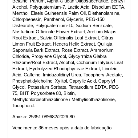
Betaine, Parfum, Alpha-Glucan Oligosaccharide, Benzyl 
Alcohol, Polyquaternium-7, Lactic Acid, Disodium EDTA, 
Menthol, Elaeis Guineensis Palm Oil, Diethanolamine, 
Chlorphenesin, Panthenol, Glycerin, PEG-150 
Distearate, Polyquaternium-10, Sodium Benzoate, 
Nasturtium Officinale Flower Extract, Arctium Majus 
Root Extract, Salvia Officinalis Leaf Extract, Citrus 
Limon Fruit Extract, Hedera Helix Extract, Quillaja 
Saponaria Bark Extract, Rose Extract, Ammonium 
Chloride, Propylene Glycol, Glycyrrhiza Glabra 
Rhizome/Root Extract, Alcohol, Cichorium Intybus Leaf 
Extract, Hydrolyzed Rhodophyceae Extract, Linoleic 
Acid, Caffeine, Imidazolidinyl Urea, Tocopheryl Acetate, 
Phosphatidylcholine, Xylitol, Caprylic Acid, Caprylyl 
Glycol, Potassium Sorbate, Tetrasodium EDTA, PEG 
75, BHT, Polysorbate 80, Biotin, 
Methylchloroisothiazolinone / Methylisothiazolinone, 
Tocopherol.
Anvisa: 25351.089682/2026-80
Vencimento: 36 meses após a data de fabricação