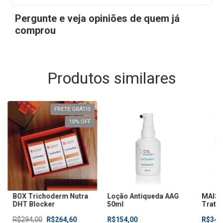
Pergunte e veja opiniões de quem já
comprou
Produtos similares
FRETE GRÁTIS
10
% OFF
BOX Trichoderm Nutra
Loção Antiqueda AAG
MAIS 
DHT Blocker
50ml
Trata
de ca
R$294,00
R$264,60
R$154,00
R$340