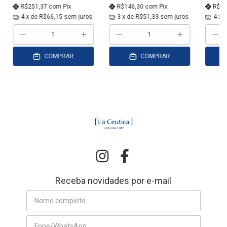
R$251,37
com
Pix
R$146,30
com
Pix
R$3
4
x de
R$66,15
sem juros
3
x de
R$51,33
sem juros
4
x 
COMPRAR
COMPRAR
Receba novidades por e-mail