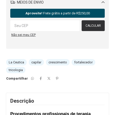
MEIOS DE ENVIO
Alterar CEP
Aproveite!
Frete grátis a partir de
R$250,00
CALCULAR
Não sei meu CEP
La Ceutica
capilar
crescimento
fortalecedor
tricologia
Compartilhar
Descrição
Procedimentos profissionais de terapia 