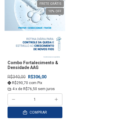
FRETE GRÁTIS
10
% OFF
Combo Fortalecimento &
Densidade AAG
R$340,00
R$306,00
R$290,70
com
Pix
4
x de
R$76,50
sem juros
COMPRAR