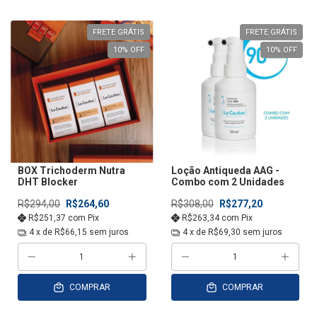
FRETE GRÁTIS
FRETE GRÁTIS
10
% OFF
10
% OFF
BOX Trichoderm Nutra
Loção Antiqueda AAG -
DHT Blocker
Combo com 2 Unidades
R$294,00
R$264,60
R$308,00
R$277,20
R$251,37
com
Pix
R$263,34
com
Pix
4
x de
R$66,15
sem juros
4
x de
R$69,30
sem juros
COMPRAR
COMPRAR