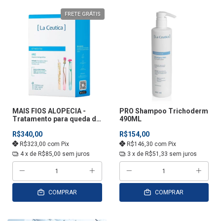
FRETE GRÁTIS
MAIS FIOS ALOPECIA -
PRO Shampoo Trichoderm
Tratamento para queda de
490ML
cabelo
R$340,00
R$154,00
R$323,00
com
Pix
R$146,30
com
Pix
4
x de
R$85,00
sem juros
3
x de
R$51,33
sem juros
COMPRAR
COMPRAR