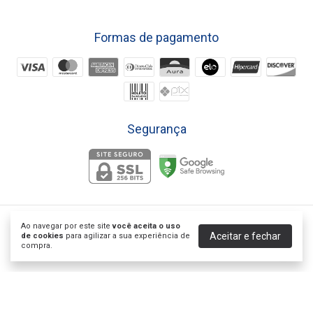
Formas de pagamento
Segurança
Ao navegar por este site
você aceita o uso
Trocas e devoluções
- La Ceutica
Aceitar e fechar
de cookies
para agilizar a sua experiência de
©2026. La Ceutica Dermocosmética Ltda - 28412483000150. Todos os
compra.
direitos reservados.
desenvolvido por