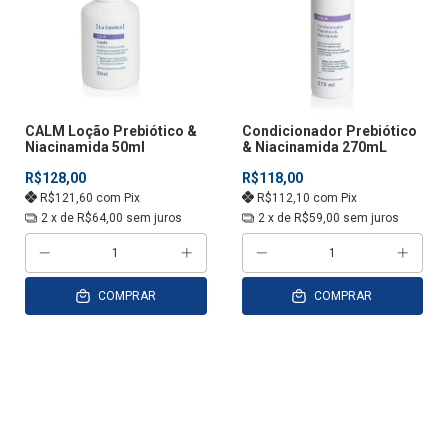
CALM Loção Prebiótico &
Condicionador Prebiótico
Niacinamida 50ml
& Niacinamida 270mL
R$128,00
R$118,00
R$121,60
com
Pix
R$112,10
com
Pix
2
x de
R$64,00
sem juros
2
x de
R$59,00
sem juros
COMPRAR
COMPRAR