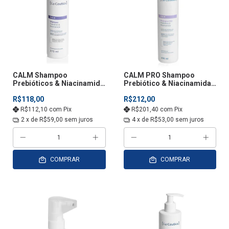
CALM Shampoo
CALM PRO Shampoo
Prebióticos & Niacinamida
Prebiótico & Niacinamida
270ML
490mL
R$118,00
R$212,00
R$112,10
com
Pix
R$201,40
com
Pix
2
x de
R$59,00
sem juros
4
x de
R$53,00
sem juros
COMPRAR
COMPRAR